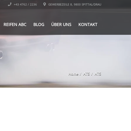
+43 4762 / 2236
GEWERBEZEILE 8, 9800 SPITTAL/DRAU
REIFEN ABC
BLOG
ÜBER UNS
KONTAKT
Home
ATS
ATS