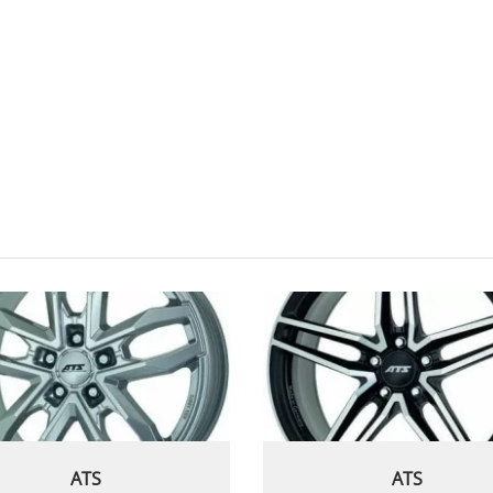
ATS
ATS