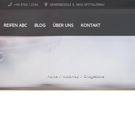
+43 4762 / 2236
GEWERBEZEILE 8, 9800 SPITTAL/DRAU
REIFEN ABC
BLOG
ÜBER UNS
KONTAKT
Home
Motorrad
Bridgestone