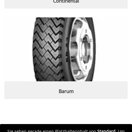
Continental
Barum
Sie sehen gerade einen Platzhalterinhalt von
Standard
. Um