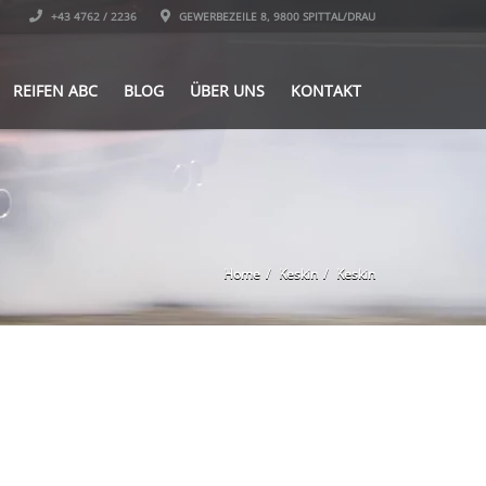
+43 4762 / 2236
GEWERBEZEILE 8, 9800 SPITTAL/DRAU
REIFEN ABC
BLOG
ÜBER UNS
KONTAKT
Home
Keskin
Keskin