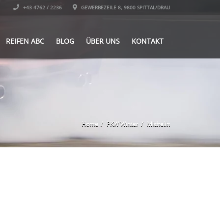
+43 4762 / 2236
GEWERBEZEILE 8, 9800 SPITTAL/DRAU
REIFEN ABC
BLOG
ÜBER UNS
KONTAKT
Home
PKW Winter
Michelin