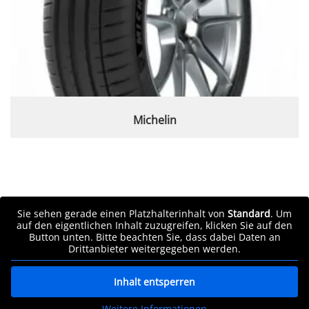
Michelin
Sie sehen gerade einen Platzhalterinhalt von
Standard
. Um
auf den eigentlichen Inhalt zuzugreifen, klicken Sie auf den
Button unten. Bitte beachten Sie, dass dabei Daten an
Drittanbieter weitergegeben werden.
Inhalt entsperren
Weitere Informationen