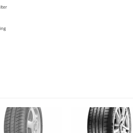
lter
ing