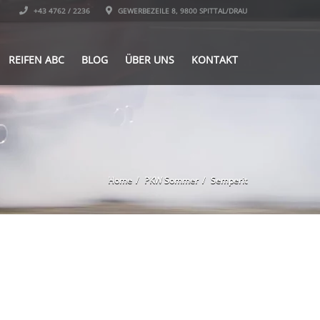
+43 4762 / 2236
GEWERBEZEILE 8, 9800 SPITTAL/DRAU
REIFEN ABC
BLOG
ÜBER UNS
KONTAKT
Home
PKW Sommer
Semperit