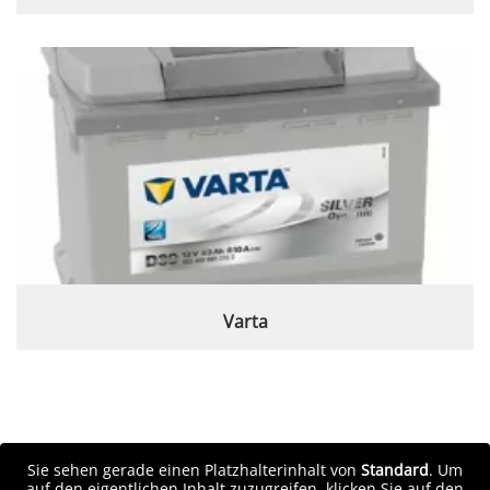
Varta
Sie sehen gerade einen Platzhalterinhalt von
Standard
. Um
auf den eigentlichen Inhalt zuzugreifen, klicken Sie auf den