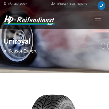
HÄNDLER-LOGIN
HÄNDLER-REGISTRIERUNG
Uniroyal
AllSeasonExpert